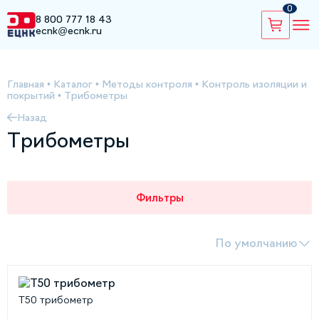
0
8 800 777 18 43
ecnk@ecnk.ru
Главная
•
Каталог
•
Методы контроля
•
Контроль изоляции и
покрытий
•
Трибометры
Назад
Трибометры
Фильтры
По умолчанию
Т50 трибометр